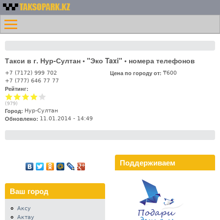
Перейти к основному
Номера
содержанию
Меню
такси
Главная
Казахстана -
Контакты
Таксопарк.KZ
Такси в г. Нур-Султан • "Эко Taxi" • номера телефонов
Лифт
Цена по городу от:
+7 (7172) 999 702
₸600
+7 (777) 646 77 77
Рейтинг:
(
979
)
Город:
Нур-Султан
Обновлено:
11.01.2014 - 14:49
Поддерживаем
Ваш город
Аксу
Актау