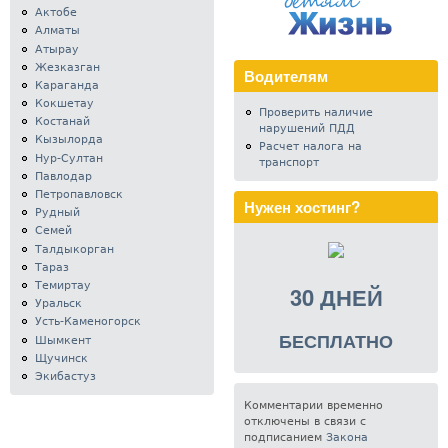
Актобе
Алматы
Атырау
Жезказган
Водителям
Караганда
Кокшетау
Проверить наличие
Костанай
нарушений ПДД
Кызылорда
Расчет налога на
Нур-Султан
транспорт
Павлодар
Петропавловск
Нужен хостинг?
Рудный
Семей
Талдыкорган
Тараз
Темиртау
30 ДНЕЙ
Уральск
Усть-Каменогорск
БЕСПЛАТНО
Шымкент
Щучинск
Экибастуз
Комментарии временно
отключены в связи с
подписанием
Закона