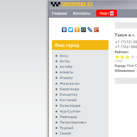
Номера
Главная
Контакты
Лифт
Меню
такси
Казахстана -
Таксопарк.KZ
Такси в г
+7 (7172) 2
Ваш город
+7 (701) 99
Рейтинг:
Аксу
Актау
(
206
)
Город:
Нур-
Актобе
Обновлено:
Алматы
Атырау
Жезказган
Караганда
Кокшетау
Костанай
Кызылорда
Нур-Султан
Павлодар
Петропавловск
Рудный
Семей