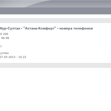
Перейти к основному
содержанию
. Нур-Султан • "Астана-Комфорт" • номера телефонов
00 200
0 66 66
Султан
27.03.2013 - 10:22