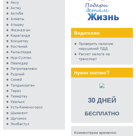
Аксу
Актау
Актобе
Алматы
Атырау
Жезказган
Водителям
Караганда
Кокшетау
Проверить наличие
Костанай
нарушений ПДД
Кызылорда
Расчет налога на
Нур-Султан
транспорт
Павлодар
Петропавловск
Нужен хостинг?
Рудный
Семей
Талдыкорган
Тараз
Темиртау
30 ДНЕЙ
Уральск
Усть-Каменогорск
БЕСПЛАТНО
Шымкент
Щучинск
Экибастуз
Комментарии временно