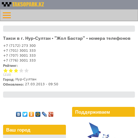
Перейти к основному
Номера
содержанию
Меню
такси
Главная
Казахстана -
Контакты
Таксопарк.KZ
Такси в г. Нур-Султан • "Жол Бастар" • номера телефонов
Лифт
+7 (7172) 273 300
+7 (701) 3001 333
+7 (707) 3001 333
+7 (776) 3001 333
Рейтинг:
(
210
)
Город:
Нур-Султан
Обновлено:
27.03.2013 - 09:50
Поддерживаем
Ваш город