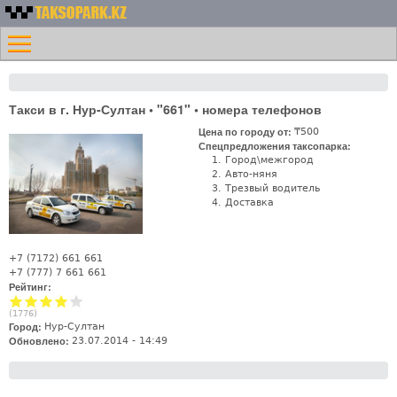
Перейти к основному
Номера
содержанию
Меню
такси
Главная
Казахстана -
Контакты
Таксопарк.KZ
Такси в г. Нур-Султан • "661" • номера телефонов
Лифт
Цена по городу от:
₸500
Спецпредложения таксопарка:
Город\межгород
Авто-няня
Трезвый водитель
Доставка
+7 (7172) 661 661
+7 (777) 7 661 661
Рейтинг:
(
1776
)
Город:
Нур-Султан
Обновлено:
23.07.2014 - 14:49