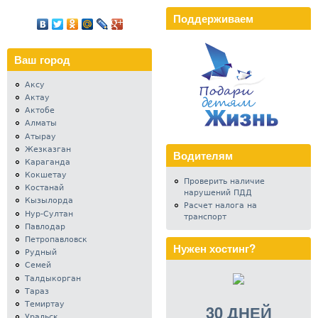
Поддерживаем
Ваш город
Аксу
Актау
Актобе
Алматы
Атырау
Жезказган
Водителям
Караганда
Кокшетау
Проверить наличие
Костанай
нарушений ПДД
Кызылорда
Расчет налога на
Нур-Султан
транспорт
Павлодар
Петропавловск
Нужен хостинг?
Рудный
Семей
Талдыкорган
Тараз
Темиртау
30 ДНЕЙ
Уральск