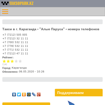
Перейти к основному
Номера
содержанию
Меню
такси
Главная
Казахстана -
Контакты
Таксопарк.KZ
Такси в г. Караганда • "Алые Паруса" • номера телефонов
Лифт
+7 (7212) 505 005
+7 (7212) 32 11 11
+7 (700) 532 11 11
+7 (778) 532 11 11
+7 (771) 532 11 11
+7 (7212) 47 11 11
Рейтинг:
(
14
)
Город:
Караганда
Обновлено:
06.05.2020 - 10:26
Поддерживаем