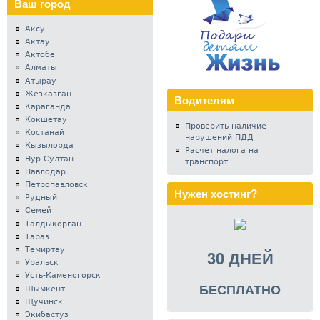
Ваш город
Аксу
Актау
Актобе
Алматы
Атырау
Жезказган
Водителям
Караганда
Кокшетау
Проверить наличие
Костанай
нарушений ПДД
Кызылорда
Расчет налога на
Нур-Султан
транспорт
Павлодар
Петропавловск
Нужен хостинг?
Рудный
Семей
Талдыкорган
Тараз
Темиртау
30 ДНЕЙ
Уральск
Усть-Каменогорск
БЕСПЛАТНО
Шымкент
Щучинск
Экибастуз