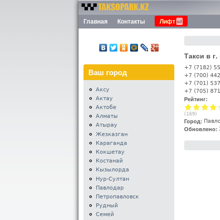
Номера
Главная
Контакты
Лифт
Меню
такси
Казахстана -
Таксопарк.KZ
Такси в г
+7 (7182) 5
Ваш город
+7 (700) 44
+7 (701) 53
Аксу
+7 (705) 87
Актау
Рейтинг:
Актобе
(
169
)
Алматы
Город:
Павл
Атырау
Обновлено:
Жезказган
Караганда
Кокшетау
Костанай
Кызылорда
Нур-Султан
Павлодар
Петропавловск
Рудный
Семей