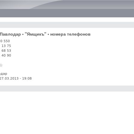
Перейти к основному
содержанию
. Павлодар • "Ямщикъ" • номера телефонов
50 550
2 13 75
7 68 53
1 40 90
одар
27.03.2013 - 19:08